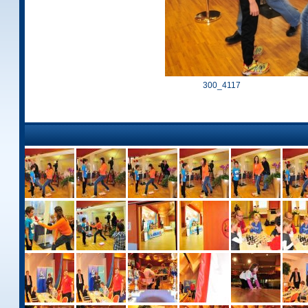
300_4117